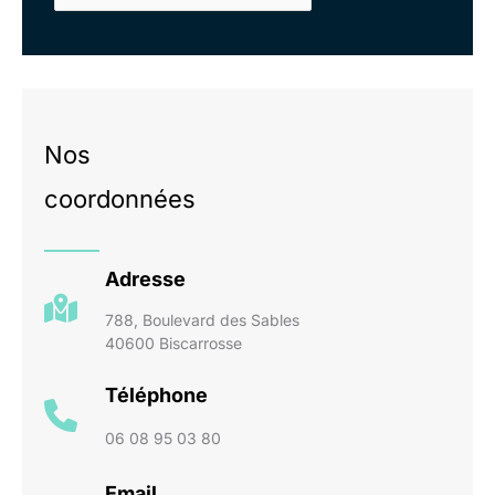
Nos
coordonnées
Adresse
788, Boulevard des Sables
40600 Biscarrosse
Téléphone
06 08 95 03 80
Email